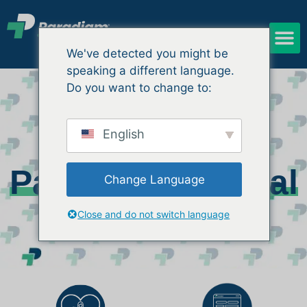
We've detected you might be
speaking a different language.
Do you want to change to:
Póngase en
English
contacto con
Paradigm Clinical
Change Language
Research
Close and do not switch language